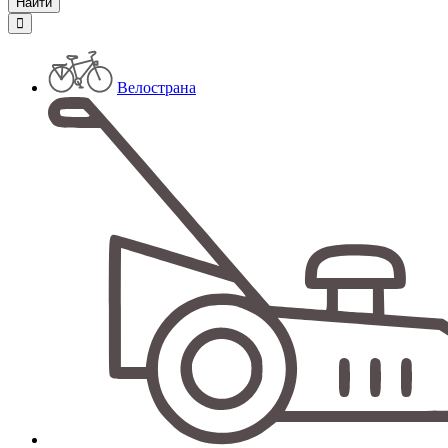
Велострана