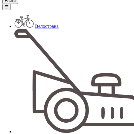
Велострана