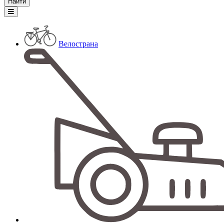
Велострана