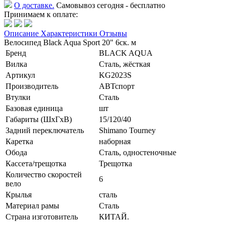
О доставке.
Самовывоз сегодня - бесплатно
Принимаем к оплате:
Описание
Характеристики
Отзывы
Велосипед Black Aqua Sport 20" 6ск. м
Бренд
BLACK AQUA
Вилка
Сталь, жёсткая
Артикул
KG2023S
Производитель
АВТспорт
Втулки
Сталь
Базовая единица
шт
Габариты (ШхГхВ)
15/120/40
Задний переключатель
Shimano Tourney
Каретка
наборная
Обода
Сталь, одностеночные
Кассета/трещотка
Трещотка
Количество скоростей
6
вело
Крылья
сталь
Материал рамы
Сталь
Страна изготовитель
КИТАЙ.