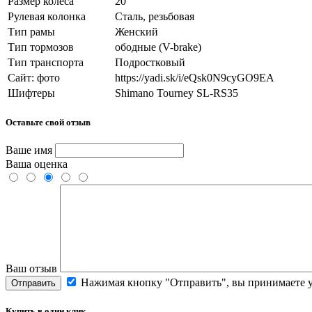
Размер колеса
20"
Рулевая колонка
Сталь, резьбовая
Тип рамы
Женский
Тип тормозов
ободные (V-brake)
Тип транспорта
Подростковый
Сайт: фото
https://yadi.sk/i/eQsk0N9cyGO9EA
Шифтеры
Shimano Tourney SL-RS35
Оставьте свой отзыв
Ваше имя
Ваша оценка
Ваш отзыв
Нажимая кнопку "Отправить", вы принимаете 
Отправить
Купить в один клик