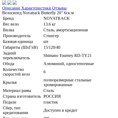
Описание
Характеристики
Отзывы
Велосипед Novatrack Butterfly 20" 6ск м
Бренд
NOVATRACK
Вес вело
13.6 кг
Вилка
Сталь, амортизационная
Производитель
Стингер
Базовая единица
шт
Габариты (ШхГхВ)
15/120/40
Задний
Shimano Tourney RD-TY21
переключатель
Обода
Алюминий, одностеночные
Количество
6
скоростей вело
полноразмерные стальные
Крылья
хромированные
Материал рамы
Сталь
Страна изготовитель
РОССИЯ
Педали
пластик
Сбер, тип
Доступен в кредит
кредитования