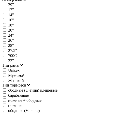
29"
12"
14"
16"
18"
20"
24"
26"
28"
27.5"
700C
22"
Тип рамы
Unisex
Мужской
Женский
Тип тормозов
ободные (U-типа) клещевые
барабанные
ножные + ободные
ножные
ободные (V-brake)