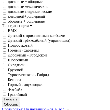
дисковые + ободные
дисковые механические
дисковые гидравлические
клещевой+роллерный
ободные + роллерные
Тип транспорта
BMX
Детский с приставными колёсами
Детский трёхколёсный (управляшка)
Подростковый
Горный - хардтейл
Дорожный - Городской
Шоссейный
Складной
Грузовой
Туристический - Гибрид
Беговел
Горный - двухподвес
Фэтбайк
Гравийный
Сортировка: По названию - от А до Я