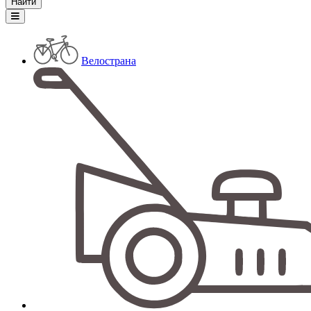
Велострана