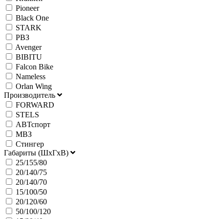
Pioneer
Black One
STARK
РВЗ
Avenger
BIBITU
Falcon Bike
Nameless
Orlan Wing
Производитель
FORWARD
STELS
АВТспорт
МВЗ
Стингер
Габариты (ШхГхВ)
25/155/80
20/140/75
20/140/70
15/100/50
20/120/60
50/100/120