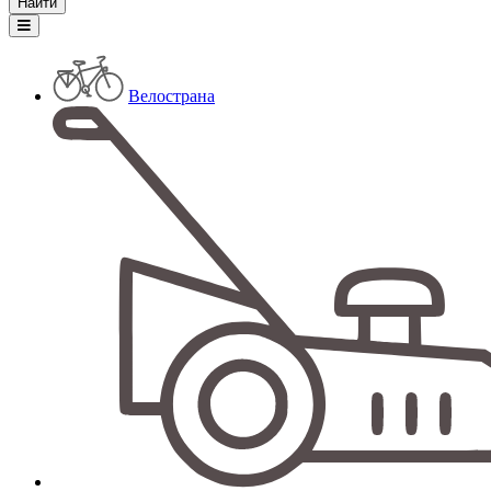
Велострана