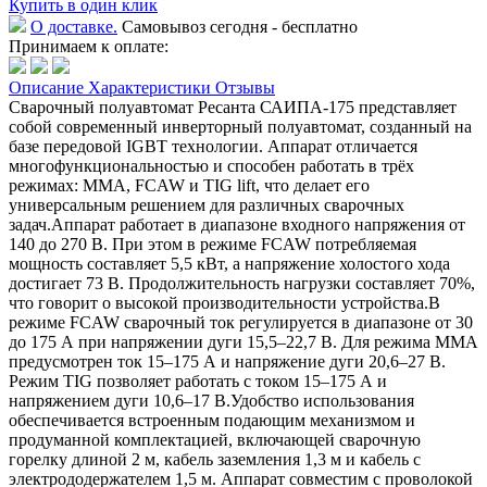
Купить в один клик
О доставке.
Самовывоз сегодня - бесплатно
Принимаем к оплате:
Описание
Характеристики
Отзывы
Сварочный полуавтомат Ресанта САИПА-175 представляет
собой современный инверторный полуавтомат, созданный на
базе передовой IGBT технологии. Аппарат отличается
многофункциональностью и способен работать в трёх
режимах: MMA, FCAW и TIG lift, что делает его
универсальным решением для различных сварочных
задач.Аппарат работает в диапазоне входного напряжения от
140 до 270 В. При этом в режиме FCAW потребляемая
мощность составляет 5,5 кВт, а напряжение холостого хода
достигает 73 В. Продолжительность нагрузки составляет 70%,
что говорит о высокой производительности устройства.В
режиме FCAW сварочный ток регулируется в диапазоне от 30
до 175 А при напряжении дуги 15,5–22,7 В. Для режима MMA
предусмотрен ток 15–175 А и напряжение дуги 20,6–27 В.
Режим TIG позволяет работать с током 15–175 А и
напряжением дуги 10,6–17 В.Удобство использования
обеспечивается встроенным подающим механизмом и
продуманной комплектацией, включающей сварочную
горелку длиной 2 м, кабель заземления 1,3 м и кабель с
электрододержателем 1,5 м. Аппарат совместим с проволокой