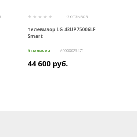
в
0 отзывов
телевизор LG 43UP75006LF
телевизо
Smart
39HS007B
A0000025471
В наличии
В наличии
44 600 руб.
20 600