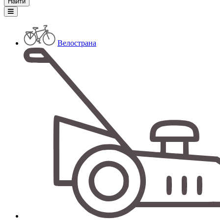
Велострана