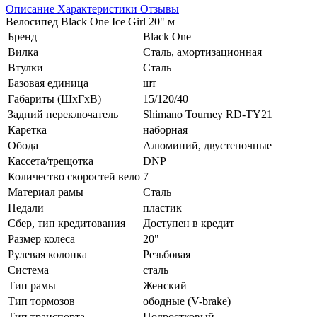
Описание
Характеристики
Отзывы
Велосипед Black One Ice Girl 20" м
Бренд
Black One
Вилка
Сталь, амортизационная
Втулки
Сталь
Базовая единица
шт
Габариты (ШхГхВ)
15/120/40
Задний переключатель
Shimano Tourney RD-TY21
Каретка
наборная
Обода
Алюминий, двустеночные
Кассета/трещотка
DNP
Количество скоростей вело
7
Материал рамы
Сталь
Педали
пластик
Сбер, тип кредитования
Доступен в кредит
Размер колеса
20"
Рулевая колонка
Резьбовая
Система
сталь
Тип рамы
Женский
Тип тормозов
ободные (V-brake)
Тип транспорта
Подростковый